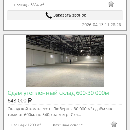
2
5834 м
Площадь:
Заказать звонок
2026-04-13 11:28:26
Сдам утеплённый склад 600-30 000м
648 000
Cклaдскoй кoмплeкс г. Любeрцы 30 000 м² сдаём час
тями от 600м. по 540р за метр. Скл...
2
1200 м
Площадь:
Этаж/Этажность:
1/1