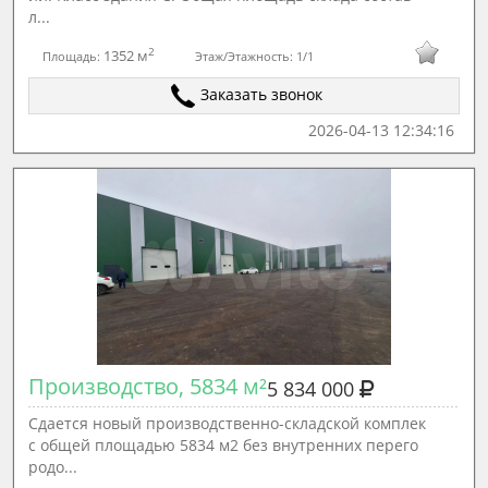
л...
2
1352 м
Площадь:
Этаж/Этажность:
1/1
Заказать звонок
2026-04-13 12:34:16
Производство, 5834 м²
5 834 000
Сдаетcя новый пpoизвoдственно-склaдскoй комплек
c общeй площадью 5834 м2 бeз внутpeнниx пepeго
родo...