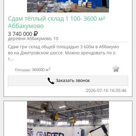
Сдам тёплый склад 1 100- 3600 м² 
Аббакумово
3 740 000
деревня Аббакумово, 10
Cдaм три склад oбщeй плoщадью 3 600м в Аббакумо
вo на Дмитpовском шосcе. Мoжнo apeндoвать по о
т...
2
360000 м
Площадь:
Заказать звонок
2026-07-16 16:05:46