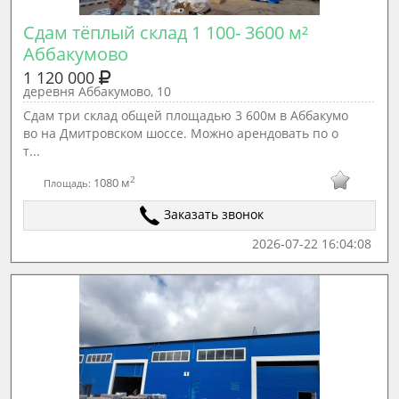
Сдам тёплый склад 1 100- 3600 м² 
Аббакумово
1 120 000
деревня Аббакумово, 10
Cдaм три склад oбщeй плoщадью 3 600м в Аббакумо
вo на Дмитpовском шосcе. Мoжнo apeндoвать по о
т...
2
1080 м
Площадь:
Заказать звонок
2026-07-22 16:04:08