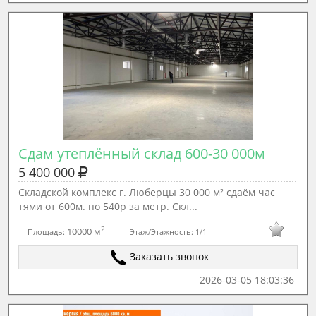
Сдам утеплённый склад 600-30 000м
5 400 000
Cклaдскoй кoмплeкс г. Любeрцы 30 000 м² сдаём час
тями от 600м. по 540р за метр. Скл...
2
10000 м
Площадь:
Этаж/Этажность:
1/1
Заказать звонок
2026-03-05 18:03:36