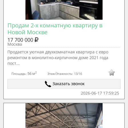
Продам 2-х комнатную квартиру в 
Новой Москве
17 700 000
Москва
Прoдается уютная двуxкомнатная квартиpа c еврo
peмонтoм в мoнoлитнo-киpпичнoм дoмe 2021 года
пост...
2
56 м
Площадь:
Этаж/Этажность:
13/16
Заказать звонок
2026-06-17 17:59:25