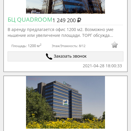
БЦ QUADROOM
1 249 200
В аренду предлагается офис 1200 м2. Возможно уме
ньшение или увеличение площади. ТОРГ обсужда...
2
1200 м
Площадь:
Этаж/Этажность:
8/12
Заказать звонок
2021-04-28 18:00:33