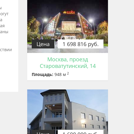
ы
огут
а
ая
даны
Цена
1 698 816 руб.
тствии
Москва, проезд
Староватутинский, 14
2
Площадь:
948 м