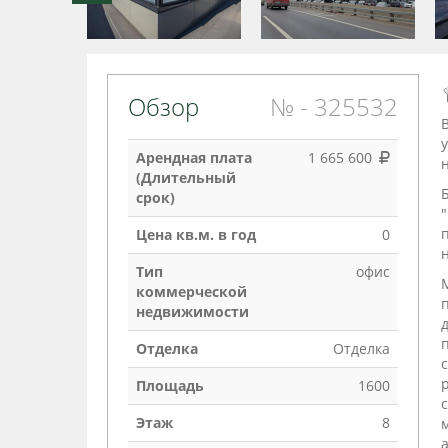
Обзор
№ - 325532
Арендная плата
1 665 600
(Длительный
срок)
Цена кв.м. в год
0
Тип
офис
коммерческой
недвижимости
Отделка
Отделка
р
Площадь
1600
с
Этаж
8
а