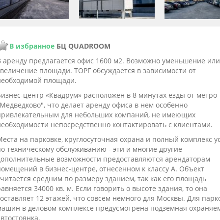
В избранное
БЦ QUADROOM
В аренду предлагается офис 1600 м2. Возможно уменьшение или
увеличение площади. ТОРГ обсуждается в зависимости от
необходимой площади.
Бизнес-центр «Квадрум» расположен в 8 минутах езды от метро
"Медведково", что делает аренду офиса в нем особенно
привлекательным для небольших компаний, не имеющих
необходимости непосредственно контактировать с клиентами.
Места на парковке, круглосуточная охрана и полный комплекс у
по техническому обслуживанию - эти и многие другие
дополнительные возможности предоставляются арендаторам
помещений в бизнес-центре, отнесенном к классу А. Объект
считается средним по размеру зданием, так как его площадь
авняется 34000 кв. м. Если говорить о высоте здания, то она
оставляет 12 этажей, что совсем немного для Москвы. Для парк
машин в деловом комплексе предусмотрена подземная охраняе
втостоянка.