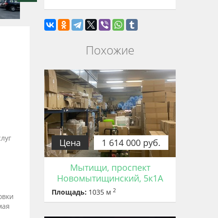
Похожие
слуг
Цена
1 614 000 руб.
Мытищи, проспект
Новомытищинский, 5к1А
2
Площадь:
1035 м
овки
мая