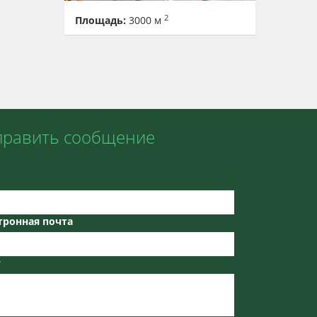
2
Площадь:
3000 м
править сообщение
тронная почта
т