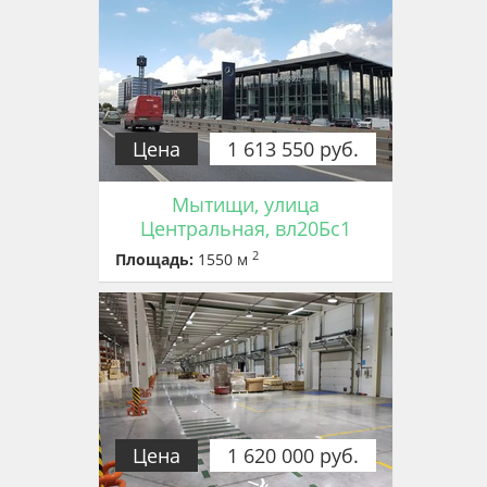
Цена
1 613 550 руб.
Мытищи, улица
Центральная, вл20Бс1
2
Площадь:
1550 м
Цена
1 620 000 руб.