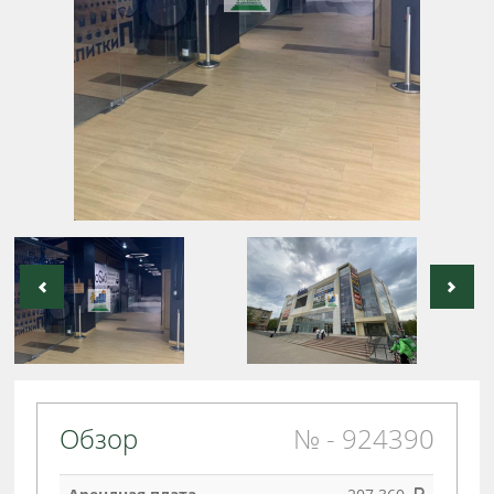
Обзор
№ - 924390