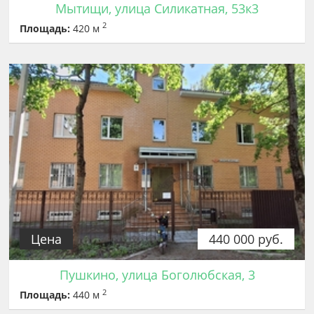
Мытищи, улица Силикатная, 53к3
2
Площадь:
420 м
Цена
440 000 руб.
Пушкино, улица Боголюбская, 3
2
Площадь:
440 м