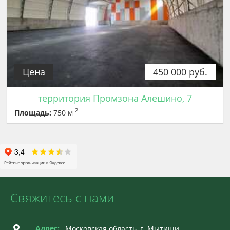
Цена
450 000 руб.
территория Промзона Алешино, 7
2
Площадь:
750 м
Свяжитесь с нами
Адрес:
Московская область, г. Мытищи,