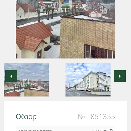
Обзор
№ - 851355