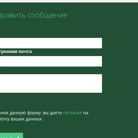
править сообщение
тронная почта
т
лняя данную форму, вы даете
согласие
на
отку ваших данных.