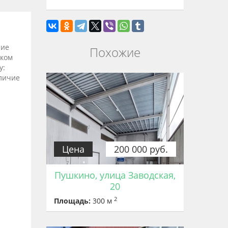
ние
Похожие
иком
у:
аличие
Цена
200 000 руб.
Пушкино, улица Заводская,
20
2
Площадь:
300 м