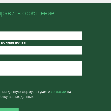
править сообщение
тронная почта
т
лняя данную форму, вы даете
согласие
на
отку ваших данных.