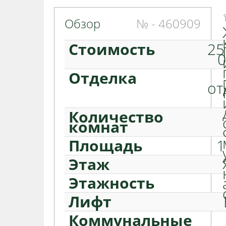
Обзор
№ - 460909
Стоимость
25
Отделка
от
Количество
комнат
Площадь
1
Этаж
Этажность
Лифт
Коммунальные