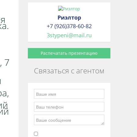
ая
Риэлтор
а.
+7 (926)378-60-82
3stypeni@mail.ru
Распечатать презентацию
, 7
Связаться с агентом
м
а,
ий
ий