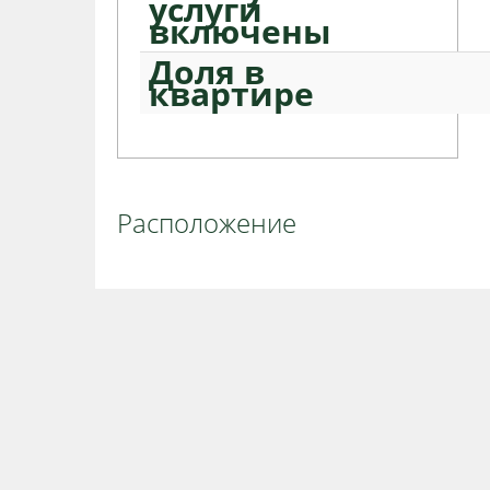
услуги
включены
Доля в
квартире
Расположение