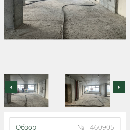
Обзор
№ - 460905