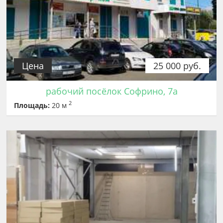
Цена
25 000 руб.
рабочий посёлок Софрино, 7а
2
Площадь:
20 м