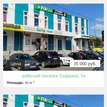
Цена
35 000 руб.
рабочий посёлок Софрино, 7а
2
Площадь:
40 м