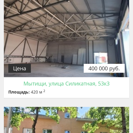
Цена
400 000 руб.
Мытищи, улица Силикатная, 53к3
2
Площадь:
420 м