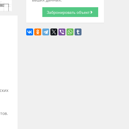
ских
тов.