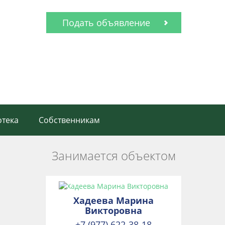
Подать объявление
тека
Собственникам
Занимается объектом
Хадеева Марина
Викторовна
+7 (977) 622-38-18