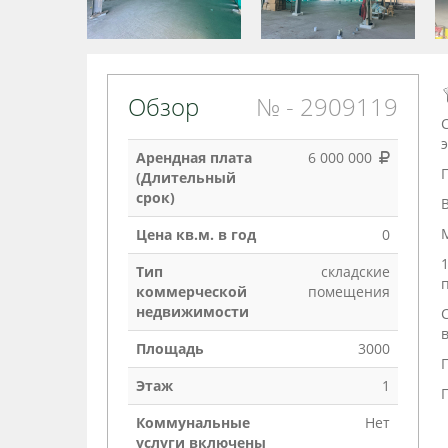
Обзор
№ - 2909119
Арендная плата
6 000 000
(Длительный
срок)
Цена кв.м. в год
0
1
Тип
складские
п
коммерческой
помещения
недвижимости
С
в
Площадь
3000
П
Этаж
1
Коммунальные
Нет
услуги включены