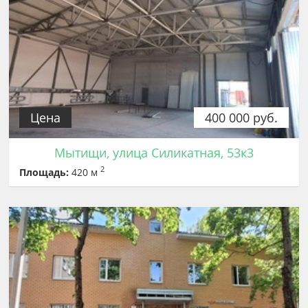
Цена
400 000 руб.
Мытищи, улица Силикатная, 53к3
2
Площадь:
420 м