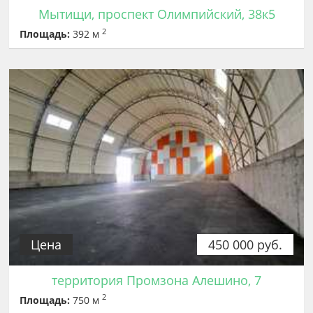
Мытищи, проспект Олимпийский, 38к5
2
Площадь:
392 м
Цена
450 000 руб.
территория Промзона Алешино, 7
2
Площадь:
750 м