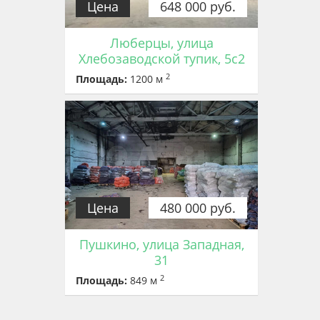
Цена
648 000 руб.
Люберцы, улица
Хлебозаводской тупик, 5с2
2
Площадь:
1200 м
Цена
480 000 руб.
Пушкино, улица Западная,
31
2
Площадь:
849 м