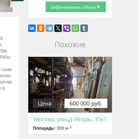
0
Похожие
Ы.
ТВА
ОРМЫ
 сами
чении
арная
 в
Цена
600 000 руб.
Москва, улица Искры, 31к1
2
Площадь:
300 м