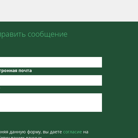
править сообщение
тронная почта
т
лняя данную форму, вы даете
согласие
на
отку ваших данных.