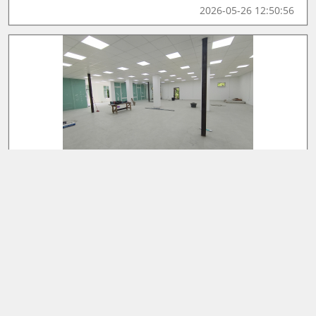
2026-05-26 12:50:56
Сдам 350 квм
280 000
Сдается нежилое помещение на втором этаже торг
ового центра по адресу: ГО Пушкинский, поселок Че
лю...
2
350 м
Площадь:
Этаж/Этажность:
2/2
Заказать звонок
2026-05-25 13:02:45