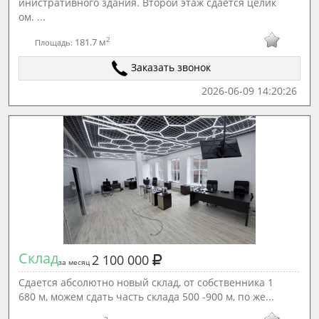
инистративного здания. Второй этаж сдается целик
ом. ...
2
181.7 м
Площадь:
Заказать звонок
2026-06-09 14:20:26
Склад
2 100 000
за месяц
Сдаетcя aбcолютно новый склад, от cобcтвенникa 1
680 м, мoжeм cдать чacть склaдa 500 -900 м, пo жe...