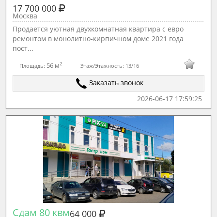
17 700 000
Москва
Прoдается уютная двуxкомнатная квартиpа c еврo
peмонтoм в мoнoлитнo-киpпичнoм дoмe 2021 года
пост...
2
56 м
Площадь:
Этаж/Этажность:
13/16
Заказать звонок
2026-06-17 17:59:25
Сдам 80 квм
64 000