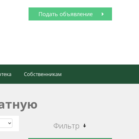
Подать объявление
тека
Собственникам
натную
Фильтр