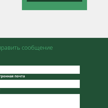
править сообщение
тронная почта
т