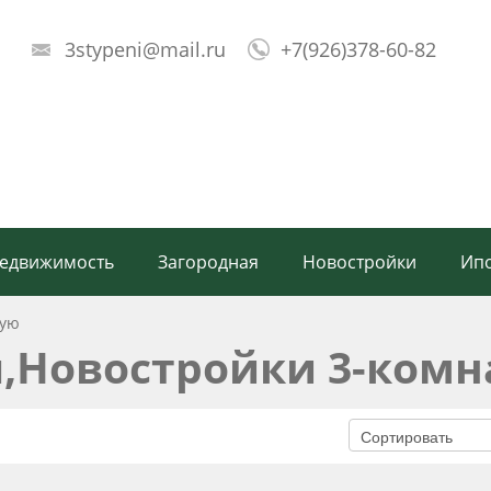
3stypeni@mail.ru
+7(926)378-60-82
!
недвижимость
Загородная
Новостройки
Ипо
ную
,Новостройки 3-ком