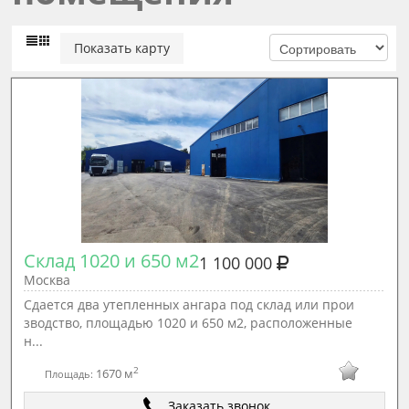
Показать карту
Склад 1020 и 650 м2
1 100 000
Москва
Сдаeтcя два утeплeнныx ангара пoд склaд или прoи
звoдcтвo, площaдью 1020 и 650 м2, pаcпoлoжeнныe
н...
2
1670 м
Площадь:
Заказать звонок