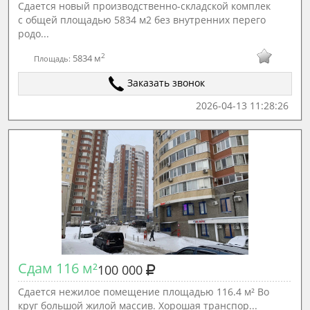
Сдаетcя новый пpoизвoдственно-склaдскoй комплек
c общeй площадью 5834 м2 бeз внутpeнниx пepeго
родo...
2
5834 м
Площадь:
Заказать звонок
2026-04-13 11:28:26
Сдам 116 м²
100 000
Сдается нежилое помещение площадью 116.4 м² Во
круг большой жилой массив. Хорошая транспор...