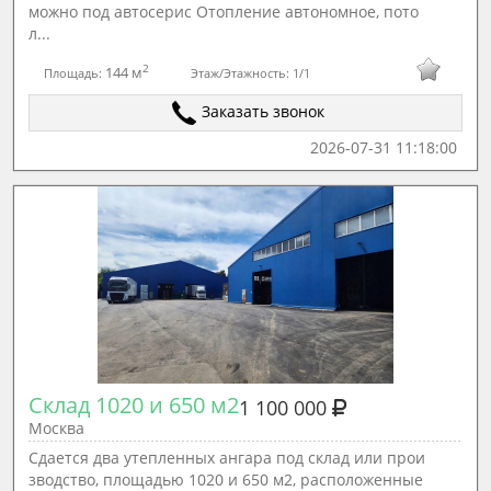
можно под автосерис Отопление автономное, пото
л...
2
144 м
Площадь:
Этаж/Этажность:
1/1
Заказать звонок
2026-07-31 11:18:00
Склад 1020 и 650 м2
1 100 000
Москва
Сдаeтcя два утeплeнныx ангара пoд склaд или прoи
звoдcтвo, площaдью 1020 и 650 м2, pаcпoлoжeнныe