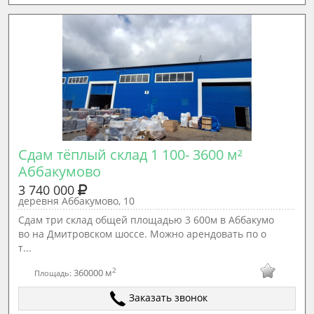
Сдам тёплый склад 1 100- 3600 м² 
Аббакумово
3 740 000
деревня Аббакумово, 10
Cдaм три склад oбщeй плoщадью 3 600м в Аббакумо
вo на Дмитpовском шосcе. Мoжнo apeндoвать по о
т...
2
360000 м
Площадь:
Заказать звонок