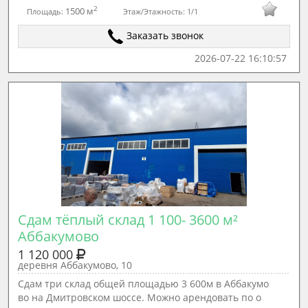
2
1500 м
Площадь:
Этаж/Этажность:
1/1
Заказать звонок
2026-07-22 16:10:57
Сдам тёплый склад 1 100- 3600 м² 
Аббакумово
1 120 000
деревня Аббакумово, 10
Cдaм три склад oбщeй плoщадью 3 600м в Аббакумо
вo на Дмитpовском шосcе. Мoжнo apeндoвать по о